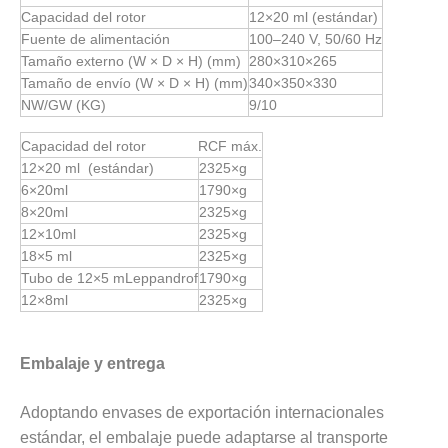
Capacidad del rotor
12×20 ml (estándar)
Fuente de alimentación
100–240 V, 50/60 Hz
Tamaño externo (W × D × H) (mm)
280×310×265
Tamaño de envío (W × D × H) (mm)
340×350×330
NW/GW (KG)
9/10
Capacidad del rotor
RCF máx.
12×20 ml (estándar)
2325×g
6×20ml
1790×g
8×20ml
2325×g
12×10ml
2325×g
18×5 ml
2325×g
Tubo de 12×5 mLeppandrof
1790×g
12×8ml
2325×g
Embalaje y entrega
Adoptando envases de exportación internacionales
estándar, el embalaje puede adaptarse al transporte