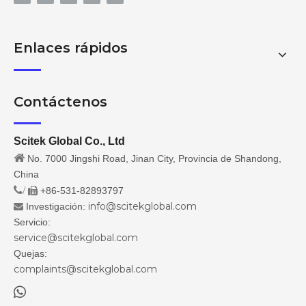
Enlaces rápidos
Contáctenos
Scitek Global Co., Ltd

No. 7000 Jingshi Road, Jinan City, Provincia de Shandong,
China
/
+86-531-82893797

info@scitekglobal.com
Investigación:

Servicio:
service@scitekglobal.com
Quejas:
complaints@scitekglobal.com
