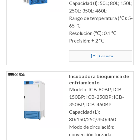
Capacidad (l): 50L; 80L; 150L;
250L; 350L; 460L;
Rango de temperatura (℃): 5-
65 ℃
Resolución (℃): 0.1 ℃
Precisión: ± 2 ℃
Consulta
Incubadora bioquímica de
enfriamiento
Modelo: ICB-80BP; ICB-
150BP; ICB-250BP; ICB-
350BP; ICB-460BP
Capacidad (L):
80/150/250/350/460
Modo de circulación:
convección forzada