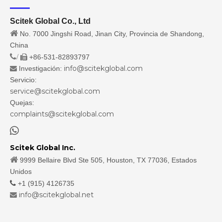
Scitek Global Co., Ltd

No. 7000 Jingshi Road, Jinan City, Provincia de Shandong,
China
/
+86-531-82893797

info@scitekglobal.com
Investigación:

Servicio:
service@scitekglobal.com
Quejas:
complaints@scitekglobal.com

Scitek Global Inc.

9999 Bellaire Blvd Ste 505, Houston, TX 77036, Estados
Unidos

+1 (915) 4126735
info@scitekglobal.net
