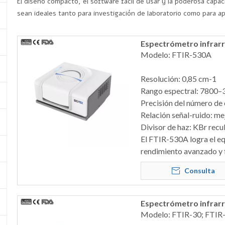
El diseño compacto, el software fácil de usar y la poderosa capac
sean ideales tanto para investigación de laboratorio como para apl
Espectrómetro infrarr
Modelo: FTIR-530A
Resolución: 0,85 cm-1
Rango espectral: 7800–
Precisión del número de
Relación señal-ruido: me
Divisor de haz: KBr recu
El FTIR-530A logra el eq
rendimiento avanzado y f
Consulta
Espectrómetro infrarr
Modelo: FTIR-30; FTIR