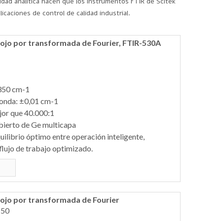
idad analítica hacen que los instrumentos FTIR de Scitek
icaciones de control de calidad industrial.
ojo por transformada de Fourier, FTIR-530A
350 cm-1
 onda: ±0,01 cm-1
jor que 40.000:1
bierto de Ge multicapa
uilibrio óptimo entre operación inteligente,
lujo de trabajo optimizado.
ojo por transformada de Fourier
-50