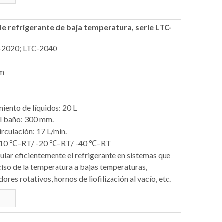
e refrigerante de baja temperatura, serie LTC-
-2020; LTC-2040
 m
ento de líquidos: 20 L
l baño: 300 mm.
rculación: 17 L/min.
 -10 ℃–RT/ -20 ℃–RT/ -40 ℃–RT
ular eficientemente el refrigerante en sistemas que
ciso de la temperatura a bajas temperaturas,
es rotativos, hornos de liofilización al vacío, etc.