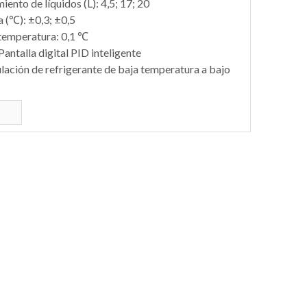
nto de líquidos (L): 4,5; 17; 20
 (℃): ±0,3; ±0,5
 temperatura: 0,1 ℃
antalla digital PID inteligente
ación de refrigerante de baja temperatura a bajo