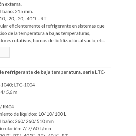
ón externa.
l baño: 215 mm.
10, -20, -30, -40 ℃–RT
ular eficientemente el refrigerante en sistemas que
ciso de la temperatura a bajas temperaturas,
es rotativos, hornos de liofilización al vacío, etc.
e refrigerante de baja temperatura, serie LTC-
-1040; LTC-1004
 4/ 5,6 m
4/ R404
ento de líquidos: 10/ 10/ 100 L
el baño: 260/ 260/ 510 mm
rculación: 7/ 7/ 60 L/min
 -20 ℃–RT/ -40 ℃–RT/ -40 ℃–RT