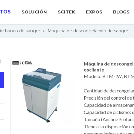
TOS
SOLUCIÓN
SCITEK
EXPOS
BLOGS
de banco de sangre
»
Máquina de descongelación de sangre
Máquina de descongela
oscilante
Modelo: BTM-IW; BTM
Cantidad de descongelac
Precisión del control de
Capacidad de almacena
Capacidad de ciclismo: 6
Tamaño (Ancho×Profun
Tiene a su disposición u
descongeladoras de sang