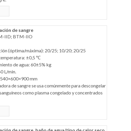
ación de sangre
M-IID; BTM-IIO
ción (óptima/máxima): 20/25; 10/20; 20/25
 temperatura: ±0,5 ℃
miento de agua: 60±5% kg
0 L/min.
: 540×600×900 mm
adora de sangre se usa comúnmente para descongelar
 sanguíneos como plasma congelado y concentrados
ción de sangre, baño de agua/tipo de calor seco