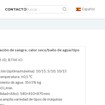
CONTACTO
Español
ción de sangre, calor seco/baño de agua/tipo
-ID; BTM-IO
ión (óptima/máxima): 10/15; 5/10; 10/15
 temperatura: ±0,5 ℃
miento de agua: 35±5% kg
0 L/min.
didad×Alto): 540×410×870 mm
na amplia variedad de tipos de máquinas
re.