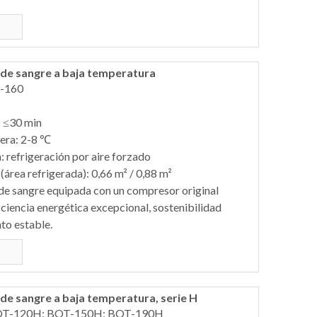
de sangre a baja temperatura
-160
: ≤30 min
era: 2-8 ℃
 refrigeración por aire forzado
(área refrigerada): 0,66 m² / 0,88 m²
de sangre equipada con un compresor original
ciencia energética excepcional, sostenibilidad
to estable.
de sangre a baja temperatura, serie H
OT-120H; BOT-150H; BOT-190H