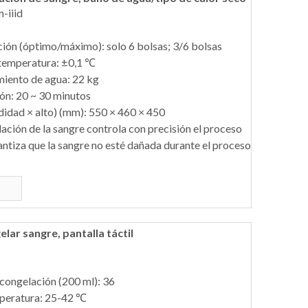
-iiid
ión (óptimo/máximo): solo 6 bolsas; 3/6 bolsas
 temperatura: ±0,1 ℃
iento de agua: 22 kg
ón: 20 ~ 30 minutos
idad × alto) (mm): 550 × 460 × 450
ción de la sangre controla con precisión el proceso
ntiza que la sangre no esté dañada durante el proceso
ar sangre, pantalla táctil
ongelación (200 ml): 36
mperatura: 25-42 ℃