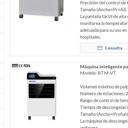
Precisión del control d
Tamaño (Ancho×Pr×Al)
La pantalla táctil de al
monitorea la temperatura
adecuada para su uso en 
hospitales.
Consulta
Máquina inteligente p
Modelo: BTM-VT
Volumen máximo de pulpa
Número de estaciones: 2
Rango de control de tem
Tiempo de descongelaci
Tamaño (Ancho×Profun
La máquina de descongel
uniforme.