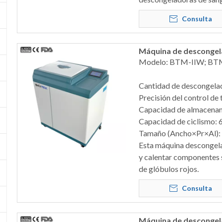
Consulta
Máquina de descongel
Modelo: BTM-IIW; BT
Cantidad de descongela
Precisión del control de
Capacidad de almacena
Capacidad de ciclismo: 6
Tamaño (Ancho×Pr×Al)
Esta máquina descongel
y calentar componentes
de glóbulos rojos.
Consulta
Máquina de descongela