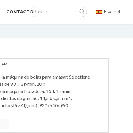
CONTACTO
Español
ico
 la máquina de bolas para amasar: Se detiene
de 83 ± 3 r/min, 20 r.
 la máquina frotadora: 15 ± 1 r/min.
n dientes de gancho: 14,5 ± 0,5 mm/s
(Ancho×Pr×Al)(mm): 920x640x950