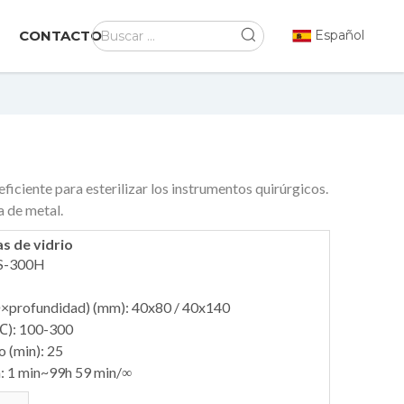
CONTACTO
Español
eficiente para esterilizar los instrumentos quirúrgicos.
a de metal.
as de vidrio
S-300H
×profundidad) (mm): 40x80 / ​​40x140
℃): 100-300
 (min): 25
n: 1 min~99h 59 min/∞