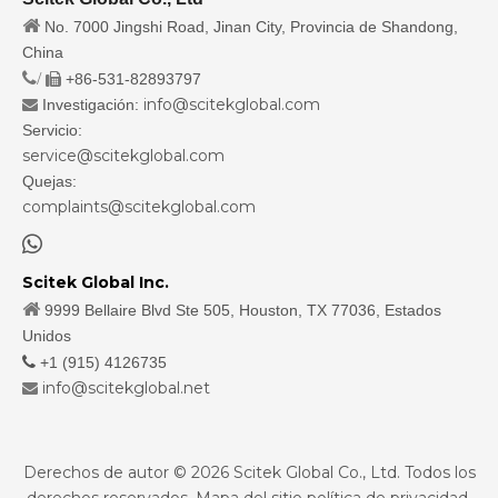

No. 7000 Jingshi Road, Jinan City, Provincia de Shandong,
China
/
+86-531-82893797

info@scitekglobal.com
Investigación:

Servicio:
service@scitekglobal.com
Quejas:
complaints@scitekglobal.com

Scitek Global Inc.

9999 Bellaire Blvd Ste 505, Houston, TX 77036, Estados
Unidos

+1 (915) 4126735
info@scitekglobal.net

Derechos de autor ©
2026
Scitek Global Co., Ltd. Todos los