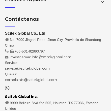
Contáctenos
Scitek Global Co., Ltd

No. 7000 Jingshi Road, Jinan City, Provincia de Shandong,
China
/
+86-531-82893797

info@scitekglobal.com
Investigación:

Servicio:
service@scitekglobal.com
Quejas:
complaints@scitekglobal.com

Scitek Global Inc.

9999 Bellaire Blvd Ste 505, Houston, TX 77036, Estados
Unidos