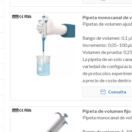
Pipeta monocanal de v
Pipetas de volumen aju
Rango de volumen: 0,1 μ
Incremento: 0,05–100 µ
Volumen de prueba: 0,25
La pipeta de un solo can
variedad de configuraci
de protocolos experiment
a precio de coste dentro
Consulta
Pipeta de volumen fij
Pipeta monocanal de vo
Rango de volumen: 5–50