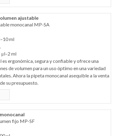
olumen ajustable
stable monocanal MP-SA
l–10 ml
L
 μl–2 ml
al es ergonómica, segura y confiable y ofrece una
ones de volumen para un uso óptimo en una variedad
ales. Ahora la pipeta monocanal asequible a la venta
 de su presupuesto.
o monocanal
lumen fijo MP-SF
00 μL