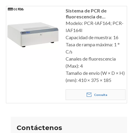
Sistema de PCR de
fluorescencia de
amplificación isotérmica
Modelo: PCR-IAF164; PCR-
IAF164I
Capacidad de muestra: 16
Tasa de rampa máxima: 1 °
C/s
Canales de fluorescencia
(Max): 4
Tamaño de envío (W × D × H)
(mm): 410 × 375 × 185
Consulta
Contáctenos