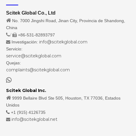
Scitek Global Co., Ltd

No. 7000 Jingshi Road, Jinan City, Provincia de Shandong,
China
/
+86-531-82893797

info@scitekglobal.com
Investigación:

Servicio:
service@scitekglobal.com
Quejas:
complaints@scitekglobal.com

Scitek Global Inc.

9999 Bellaire Blvd Ste 505, Houston, TX 77036, Estados
Unidos

+1 (915) 4126735
info@scitekglobal.net
