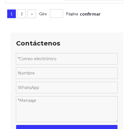
confirmar
1
2
»
Giro
Página
Contáctenos