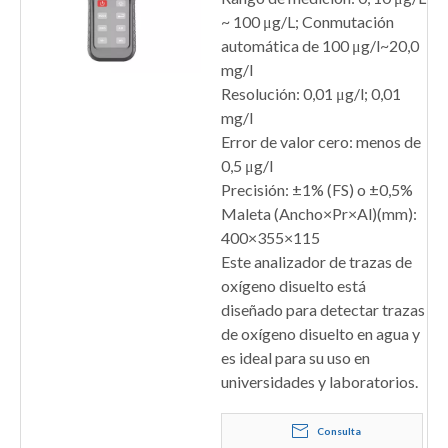
~ 100 μg/L; Conmutación
automática de 100 μg/l~20,0
mg/l
Resolución: 0,01 μg/l; 0,01
mg/l
Error de valor cero: menos de
0,5 μg/l
Precisión: ±1% (FS) o ±0,5%
Maleta (Ancho×Pr×Al)(mm):
400×355×115
Este analizador de trazas de
oxígeno disuelto está
diseñado para detectar trazas
de oxígeno disuelto en agua y
es ideal para su uso en
universidades y laboratorios.
Consulta