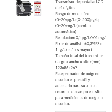
Transmisor de pantalla: LCD
de 4 dígitos
Rango de medición:
(0~20)μg/L; (0~200)μg/L;
(0~20)mg/L (cambio
automático)
Resolución: 0,1 μg/l, 0,01 mg/l
Error de análisis: ±0,3%FS o
1μg/L (cuál es mayor)
Tamaño total del transmisor
(largo x ancho x alto) (mm):
123x86x267
Este probador de oxígeno
disuelto es portátil y
adecuado para su uso en
entornos de campo e in situ
para mediciones de oxígeno
disuelto.