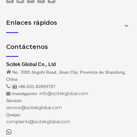
Enlaces rápidos
Contáctenos
Scitek Global Co., Ltd

No. 7000 Jingshi Road, Jinan City, Provincia de Shandong,
China
/
+86-531-82893797

info@scitekglobal.com
Investigación:

Servicio:
service@scitekglobal.com
Quejas:
complaints@scitekglobal.com
