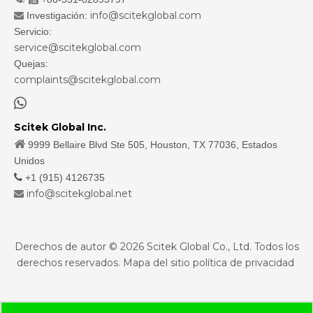
info@scitekglobal.com
Investigación:

Servicio:
service@scitekglobal.com
Quejas:
complaints@scitekglobal.com

Scitek Global Inc.

9999 Bellaire Blvd Ste 505, Houston, TX 77036, Estados
Unidos

+1 (915) 4126735
info@scitekglobal.net

Derechos de autor ©
2026
Scitek Global Co., Ltd. Todos los
derechos reservados.
Mapa del sitio
política de privacidad
sdzhidian