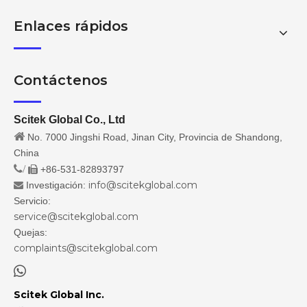
Enlaces rápidos
Contáctenos
Scitek Global Co., Ltd

No. 7000 Jingshi Road, Jinan City, Provincia de Shandong,
China
/
+86-531-82893797

info@scitekglobal.com
Investigación:

Servicio:
service@scitekglobal.com
Quejas:
complaints@scitekglobal.com

Scitek Global Inc.