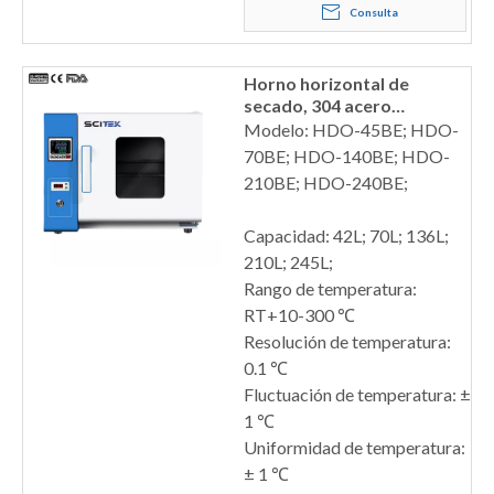
Consulta
Horno horizontal de
secado, 304 acero
inoxidable
Modelo: HDO-45BE; HDO-
70BE; HDO-140BE; HDO-
210BE; HDO-240BE;
Capacidad: 42L; 70L; 136L;
210L; 245L;
Rango de temperatura:
RT+10-300 ℃
Resolución de temperatura:
0.1 ℃
Fluctuación de temperatura: ±
1 ℃
Uniformidad de temperatura:
± 1 ℃