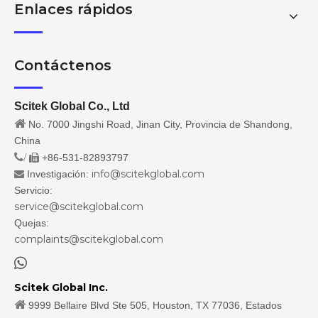
Enlaces rápidos
Contáctenos
Scitek Global Co., Ltd

No. 7000 Jingshi Road, Jinan City, Provincia de Shandong,
China
/
+86-531-82893797

info@scitekglobal.com
Investigación:

Servicio:
service@scitekglobal.com
Quejas:
complaints@scitekglobal.com

Scitek Global Inc.

9999 Bellaire Blvd Ste 505, Houston, TX 77036, Estados