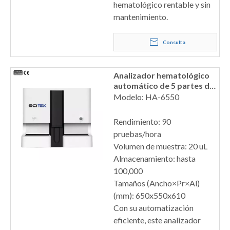
hematológico rentable y sin
mantenimiento.
Consulta
Analizador hematológico
automático de 5 partes de
alta eficiencia
Modelo: HA-6550
Rendimiento: 90
pruebas/hora
Volumen de muestra: 20 uL
Almacenamiento: hasta
100,000
Tamaños (Ancho×Pr×Al)
(mm): 650x550x610
Con su automatización
eficiente, este analizador