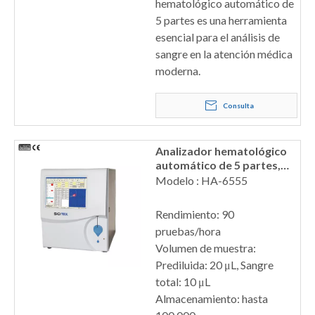
hematológico automático de
5 partes es una herramienta
esencial para el análisis de
sangre en la atención médica
moderna.
Consulta
Analizador hematológico
automático de 5 partes,
HA-6555
Modelo : HA-6555
Rendimiento: 90
pruebas/hora
Volumen de muestra:
Prediluida: 20 μL, Sangre
total: 10 μL
Almacenamiento: hasta