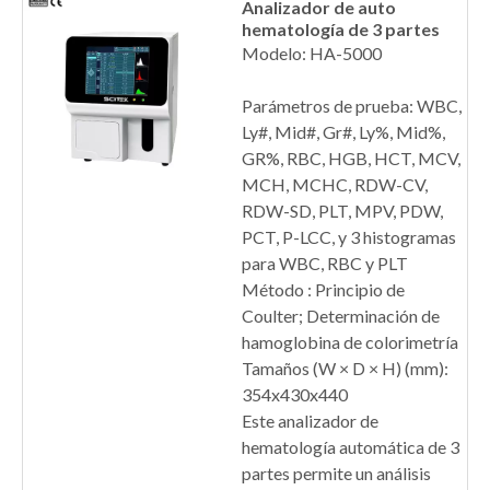
Analizador de auto
hematología de 3 partes
Modelo: HA-5000
Parámetros de prueba: WBC,
Ly#, Mid#, Gr#, Ly%, Mid%,
GR%, RBC, HGB, HCT, MCV,
MCH, MCHC, RDW-CV,
RDW-SD, PLT, MPV, PDW,
PCT, P-LCC, y 3 histogramas
para WBC, RBC y PLT
Método : Principio de
Coulter; Determinación de
hamoglobina de colorimetría
Tamaños (W × D × H) (mm):
354x430x440
Este analizador de
hematología automática de 3
partes permite un análisis