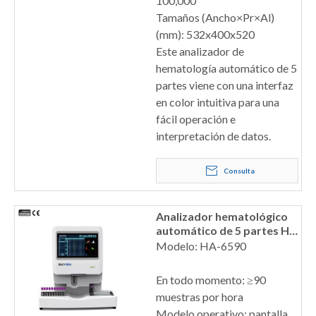
100,000
Tamaños (Ancho×Pr×Al)
(mm): 532x400x520
Este analizador de
hematología automático de 5
partes viene con una interfaz
en color intuitiva para una
fácil operación e
interpretación de datos.
Consulta
Analizador hematológico
automático de 5 partes HA-
6590
Modelo: HA-6590
En todo momento: ≥90
muestras por hora
Modelo operativo: pantalla