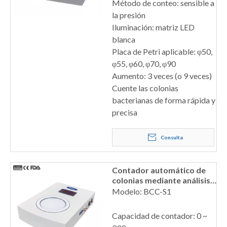
Método de conteo: sensible a
la presión
Iluminación: matriz LED
blanca
Placa de Petri aplicable: φ50,
φ55, φ60, φ70, φ90
Aumento: 3 veces (o 9 veces)
Cuente las colonias
bacterianas de forma rápida y
precisa
Consulta
Contador automático de
colonias mediante análisis
de imágenes
Modelo: BCC-S1
Capacidad de contador: 0 ~