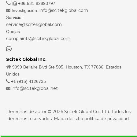
/
+86-531-82893797

info@scitekglobal.com
Investigación:

Servicio:
service@scitekglobal.com
Quejas:
complaints@scitekglobal.com

Scitek Global Inc.

9999 Bellaire Blvd Ste 505, Houston, TX 77036, Estados
Unidos

+1 (915) 4126735
info@scitekglobal.net

Derechos de autor ©
2026
Scitek Global Co., Ltd. Todos los
derechos reservados.
Mapa del sitio
política de privacidad
sdzhidian