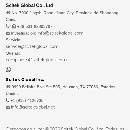
Scitek Global Co., Ltd

No. 7000 Jingshi Road, Jinan City, Provincia de Shandong,
China
/
+86-531-82893797

info@scitekglobal.com
Investigación:

Servicio:
service@scitekglobal.com
Quejas:
complaints@scitekglobal.com

Scitek Global Inc.

9999 Bellaire Blvd Ste 505, Houston, TX 77036, Estados
Unidos

+1 (915) 4126735
info@scitekglobal.net

Derechos de autor ©
2026
Scitek Global Co., Ltd. Todos los