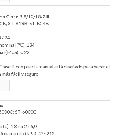
a Clase B 8/12/18/24L
12B; ST-B18B; ST-B24B
8 / 24
nominal (℃): 134
al (Mpa): 0,22
lase B con puerta manual está diseñado para hacer el
 más fácil y seguro.
es
-5000C; ST-6000C
(L): 1,8 / 5,2 / 6,0
cionamiento (kPa): 42~212