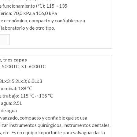
e funcionamiento (℃): 115 ~ 135
érica: 70,0 kPa a 106,0 kPa
ete económico, compacto y confiable para
laboratorio y de otro tipo.
e, tres capas
T-5000TC; ST-6000TC
8Lx3; 5,2Lx3; 6.0Lx3
 nominal: 138 ℃
e trabajo: 115 ℃ ~ 135 ℃
 agua: 2.5L
 de agua
 avanzado, compacto y confiable que se usa
zar instrumentos quirúrgicos, instrumentos dentales,
 etc. Es un equipo importante para salvaguardar la