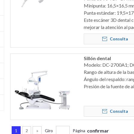
Minipunta: 16,5×16,5 
Punta estándar: 19,5×1
Este escáner 3D dental c
mejorar la atención al pac
Consulta
Sillón dental
Modelo: DC-2700A1; 
Rango de altura de la b
Ángulo del respaldo: ra
Presión de la fuente de 
Consulta
confirmar
1
2
»
Giro
Página