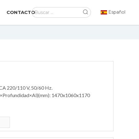
CONTACTO
Español
 CA 220/110 V, 50/60 Hz.
o×Profundidad×Al)(mm): 1470x1060x1170