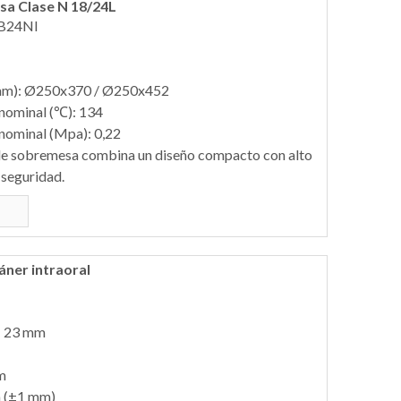
sa Clase N 18/24L
-B24NI
(mm): Ø250x370 / Ø250x452
nominal (℃): 134
nominal (Mpa): 0,22
de sobremesa combina un diseño compacto con alto
 seguridad.
áner intraoral
: 23 mm
m
m (±1 mm)