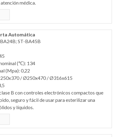
a atención médica.
erta Automática
-BA24B; ST-BA45B
 45
nominal (℃): 134
al (Mpa): 0,22
 Ø250x370 / Ø250x470 / Ø316x615
3,5
 clase B con controles electrónicos compactos que
do, seguro y fácil de usar para esterilizar una
lidos y líquidos.