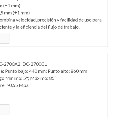
mm (±1 mm)
7,5 mm (±1 mm)
ombina velocidad, precisión y facilidad de uso para
iente y la eficiencia del flujo de trabajo.
DC-2700A2; DC-2700C1
ase: Punto bajo: 440 mm; Punto alto: 860 mm
ngo Mínimo: 5°; Máximo: 85°
aire: >0,55 Mpa