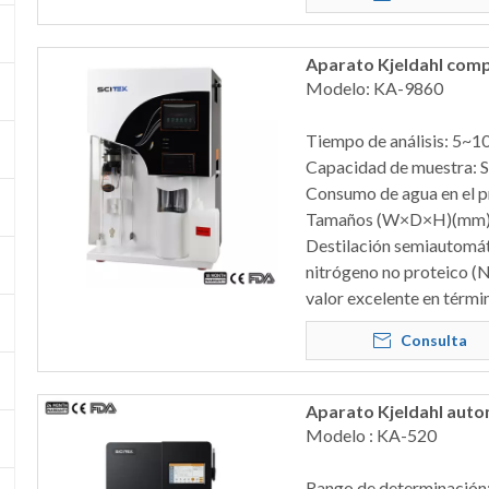
Aparato Kjeldahl com
Modelo: KA-9860
Tiempo de análisis: 5~
Capacidad de muestra: 
Consumo de agua en el pr
Tamaños (W×D×H)(mm)
Destilación semiautomáti
nitrógeno no proteico (NP
valor excelente en térmi
Consulta
Aparato Kjeldahl aut
Modelo : KA-520
Rango de determinación