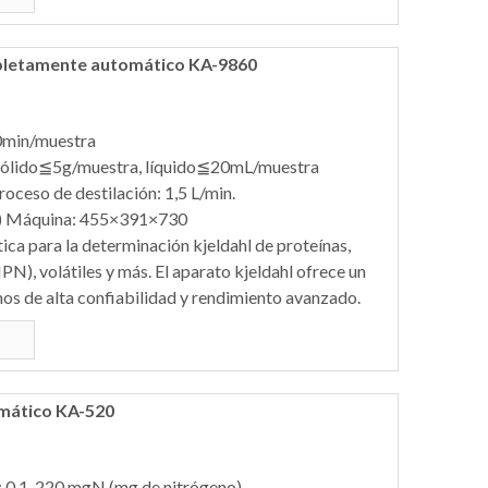
pletamente automático KA-9860
10min/muestra
Sólido≦5g/muestra, líquido≦20mL/muestra
oceso de destilación: 1,5 L/min.
 Máquina: 455×391×730
ca para la determinación kjeldahl de proteínas,
N), volátiles y más. El aparato kjeldahl ofrece un
nos de alta confiabilidad y rendimiento avanzado.
omático KA-520
: 0,1-220 mgN (mg de nitrógeno)