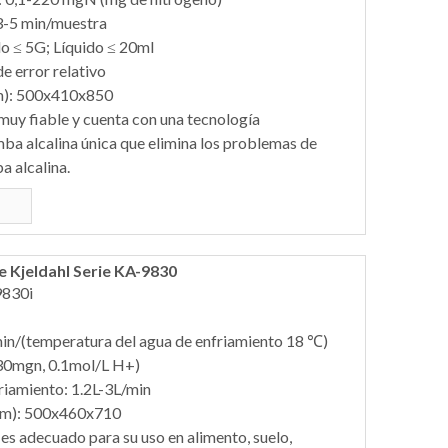
3-5 min/muestra
do ≤ 5G; Líquido ≤ 20ml
e error relativo
m): 500x410x850
 muy fiable y cuenta con una tecnología
mba alcalina única que elimina los problemas de
a alcalina.
 Kjeldahl Serie KA-9830
9830i
min/(temperatura del agua de enfriamiento 18 ℃)
(30mgn, 0.1mol/L H+)
iamiento: 1.2L-3L/min
mm): 500x460x710
 es adecuado para su uso en alimento, suelo,