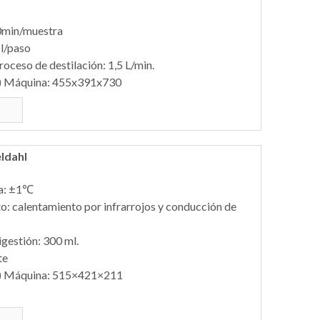
10min/muestra
μl/paso
oceso de destilación: 1,5 L/min.
 Máquina: 455x391x730
ldahl
ra: ±1℃
: calentamiento por infrarrojos y conducción de
gestión: 300 ml.
te
 Máquina: 515×421×211