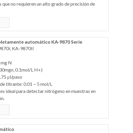
as que no requieren un alto grado de precisión de
pletamente automático KA-9870 Serie
870i; KA-9870II
0 mg N
(30mgn, 0.1mol/L H+)
0.75 μl/paso
e titrante: 0.01 ~ 5 mol/L
 es ideal para detectar nitrógeno en muestras en
ón.
mático