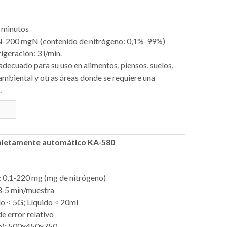
5 minutos
gN-200 mgN (contenido de nitrógeno: 0,1%-99%)
geración: 3 l/min.
adecuado para su uso en alimentos, piensos, suelos,
 ambiental y otras áreas donde se requiere una
.
pletamente automático KA-580
 0,1-220 mg (mg de nitrógeno)
3-5 min/muestra
do ≤ 5G; Líquido ≤ 20ml
e error relativo
m): 500x450x750