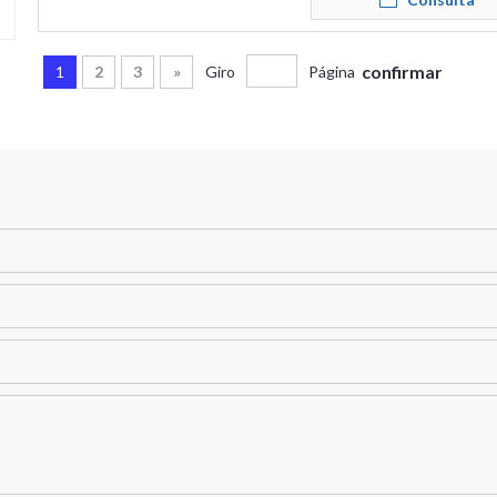
confirmar
1
2
3
»
Giro
Página