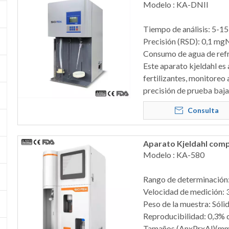
Modelo : KA-DNII
Tiempo de análisis: 5-1
Precisión (RSD): 0,1 m
Consumo de agua de refri
Este aparato kjeldahl es 
fertilizantes, monitoreo
precisión de prueba baja
Consulta
Aparato Kjeldahl com
Modelo : KA-580
Rango de determinación:
Velocidad de medición: 
Peso de la muestra: Sóli
Reproducibilidad: 0,3% d
Tamaños (AnxPrxAl)(m