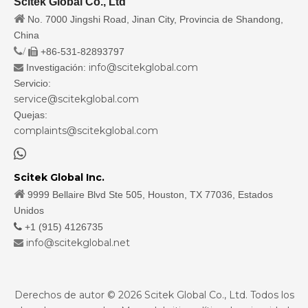
Scitek Global Co., Ltd

No. 7000 Jingshi Road, Jinan City, Provincia de Shandong,
China
/
+86-531-82893797

info@scitekglobal.com
Investigación:

Servicio:
service@scitekglobal.com
Quejas:
complaints@scitekglobal.com

Scitek Global Inc.

9999 Bellaire Blvd Ste 505, Houston, TX 77036, Estados
Unidos

+1 (915) 4126735
info@scitekglobal.net

Derechos de autor ©
2026
Scitek Global Co., Ltd. Todos los