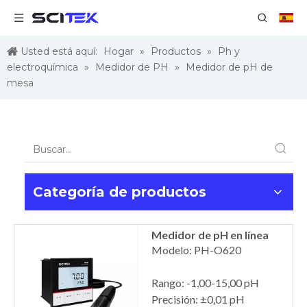
Usted está aquí:
Hogar
»
Productos
»
Ph y
electroquímica
»
Medidor de PH
»
Medidor de pH de
mesa
Categoría de productos
Medidor de pH en línea
Modelo: PH-O620
Rango: -1,00-15,00 pH
Precisión: ±0,01 pH