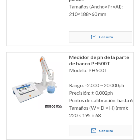
Tamaños (Ancho×Pr×Al):
210×188×60 mm
Consulta
Medidor de ph de la parte
de banco PH500T
Modelo: PH500T
Rango: -2.000 ~ 20,000ph
Precisión: ± 0.002ph
Puntos de calibración: hasta 6
Tamaños (W × D × H) (mm):
220 × 195 × 68
Consulta