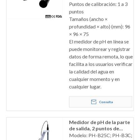
Puntos de calibración: 1 a 3
puntos
Tamaños (ancho ×
profundidad × alto) (mm): 96
× 96 × 75
El medidor de pH en línea se
puede monitorear y registrar
datos de forma remota, lo que
facilita a los usuarios verificar
la calidad del agua en
cualquier momento y en
cualquier lugar.
Consulta
Medidor de pH de la parte
de salida, 2 puntos de
calibración
Modelo: PH-B25C; PH-B3C;