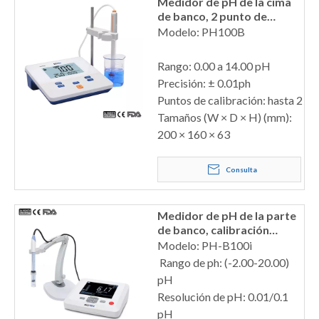
Medidor de pH de la cima
de banco, 2 punto de
calibración
Modelo: PH100B
Rango: 0.00 a 14.00 pH
Precisión: ± 0.01ph
Puntos de calibración: hasta 2
Tamaños (W × D × H) (mm):
200 × 160 × 63
Consulta
Medidor de pH de la parte
de banco, calibración
automática
Modelo: PH-B100i
Rango de ph: (-2.00-20.00)
pH
Resolución de pH: 0.01/0.1
pH