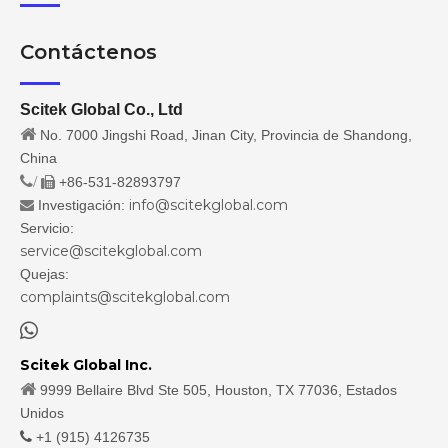
Contáctenos
Scitek Global Co., Ltd

No. 7000 Jingshi Road, Jinan City, Provincia de Shandong,
China
/
+86-531-82893797

info@scitekglobal.com
Investigación:

Servicio:
service@scitekglobal.com
Quejas:
complaints@scitekglobal.com

Scitek Global Inc.

9999 Bellaire Blvd Ste 505, Houston, TX 77036, Estados
Unidos

+1 (915) 4126735