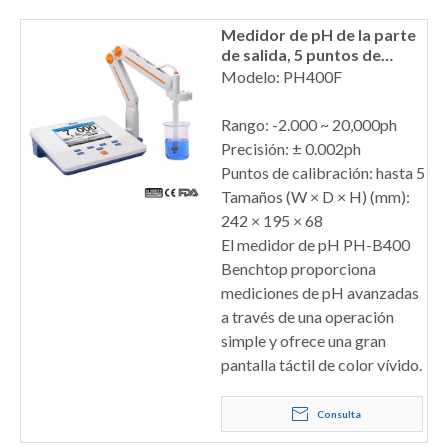
Medidor de pH de la parte
de salida, 5 puntos de
calibración
Modelo: PH400F
Rango: -2.000 ~ 20,000ph
Precisión: ± 0.002ph
Puntos de calibración: hasta 5
Tamaños (W × D × H) (mm):
242 × 195 × 68
El medidor de pH PH-B400
Benchtop proporciona
mediciones de pH avanzadas
a través de una operación
simple y ofrece una gran
pantalla táctil de color vívido.
Consulta