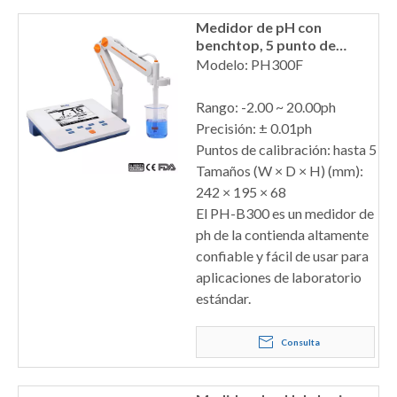
Medidor de pH con
benchtop, 5 punto de
calibración PH300F
Modelo: PH300F
Rango: -2.00 ~ 20.00ph
Precisión: ± 0.01ph
Puntos de calibración: hasta 5
Tamaños (W × D × H) (mm):
242 × 195 × 68
El PH-B300 es un medidor de
ph de la contienda altamente
confiable y fácil de usar para
aplicaciones de laboratorio
estándar.
Consulta