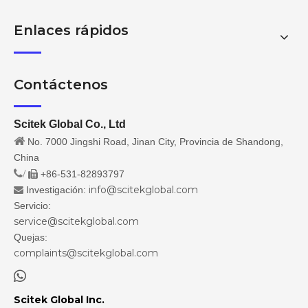
Enlaces rápidos
Contáctenos
Scitek Global Co., Ltd

No. 7000 Jingshi Road, Jinan City, Provincia de Shandong,
China
/
+86-531-82893797

info@scitekglobal.com
Investigación:

Servicio:
service@scitekglobal.com
Quejas:
complaints@scitekglobal.com

Scitek Global Inc.