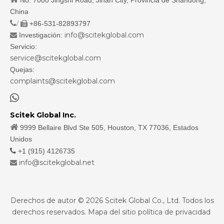
No. 7000 Jingshi Road, Jinan City, Provincia de Shandong,
China
/
+86-531-82893797

info@scitekglobal.com
Investigación:

Servicio:
service@scitekglobal.com
Quejas:
complaints@scitekglobal.com

Scitek Global Inc.

9999 Bellaire Blvd Ste 505, Houston, TX 77036, Estados
Unidos

+1 (915) 4126735
info@scitekglobal.net

Derechos de autor ©
2026
Scitek Global Co., Ltd. Todos los
derechos reservados.
Mapa del sitio
política de privacidad
sdzhidian