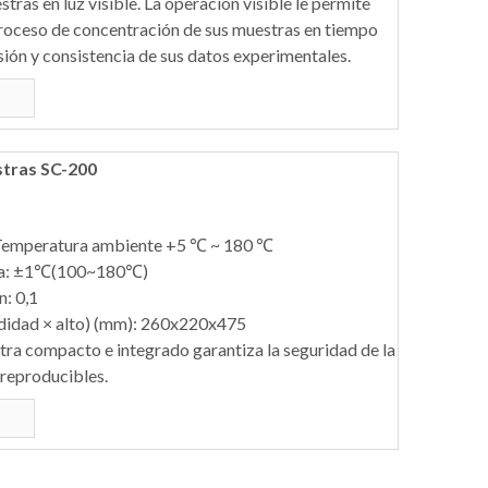
ras en luz visible. La operación visible le permite
proceso de concentración de sus muestras en tiempo
sión y consistencia de sus datos experimentales.
tras SC-200
Temperatura ambiente +5 ℃ ~ 180 ℃
ura: ±1℃(100~180℃)
n: 0,1
didad × alto) (mm): 260x220x475
ra compacto e integrado garantiza la seguridad de la
 reproducibles.