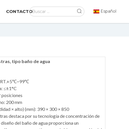
CONTACTO
Español
ras, tipo baño de agua
o: RT.+5℃~99℃
a: ≤±1°C
2 posiciones
imo: 200 mm
idad × alto) (mm): 390 × 300 × 850
tras destaca por su tecnología de concentración de
l diseño del baño de agua proporciona un