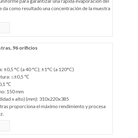
uniforme para garantizar una rápida evaporación del
ue da como resultado una concentración de la muestra
as, 96 orificios
: ±0,5 °C (a 40 °C); ±1°C (a 120°C)
tura: ≤±0,5 ℃
 0,1 ℃
imo: 150 mm
didad x alto) (mm): 310x220x385
tras proporciona el máximo rendimiento y procesa
z.