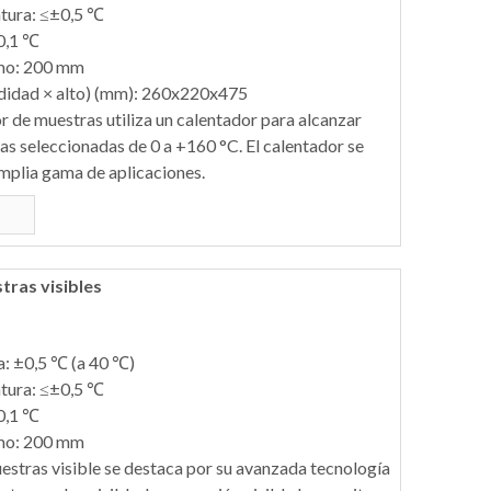
tura: ≤±0,5 ℃
 0,1 ℃
imo: 200 mm
didad × alto) (mm): 260x220x475
r de muestras utiliza un calentador para alcanzar
s seleccionadas de 0 a +160 °C. El calentador se
amplia gama de aplicaciones.
ras visibles
a: ±0,5 ℃ (a 40 ℃)
tura: ≤±0,5 ℃
 0,1 ℃
imo: 200 mm
stras visible se destaca por su avanzada tecnología