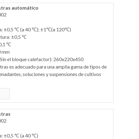
tras automático
002
ra: ±0,5 ℃ (a 40 ℃); ±1℃(a 120℃)
tura: ±0,5 ℃
 0,1 ℃
50 mm
n el bloque calefactor): 260x220x450
tras es adecuado para una amplia gama de tipos de
enadantes, soluciones y suspensiones de cultivos
stras
002
a: ±0,5 ℃ (a 40 ℃)