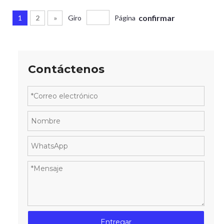
confirmar
1
2
»
Giro
Página
Contáctenos
Entregar