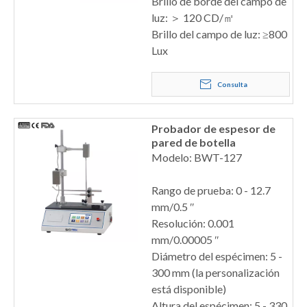
Brillo de borde del campo de
luz: ＞ 120 CD/㎡
Brillo del campo de luz: ≥800
Lux
Consulta
Probador de espesor de
pared de botella
Modelo: BWT-127
Rango de prueba: 0 - 12.7
mm/0.5 ″
Resolución: 0.001
mm/0.00005 ″
Diámetro del espécimen: 5 -
300 mm (la personalización
está disponible)
Altura del espécimen: 5 - 330