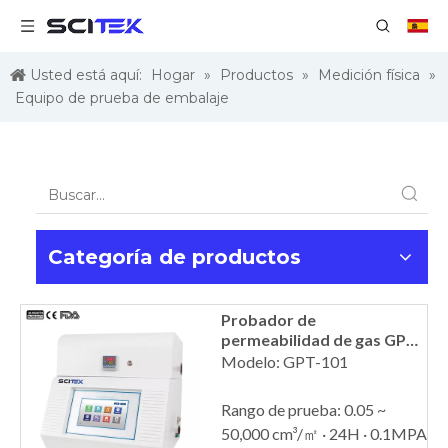
Usted está aquí:
Hogar
»
Productos
»
Medición física
»
Equipo de prueba de embalaje
Categoría de productos
Probador de
permeabilidad de gas GPT-
101
Modelo: GPT-101
Rango de prueba: 0.05 ~
50,000 cm³/㎡ · 24H · 0.1MPA