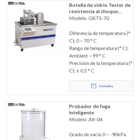
Botella de vidrio Tester de
resistencia al choque
térmico
Modelo: GBTS-70
Diferencia de temperatura (°
C): 0 ~ 70 ° C
Rango de temperatura (° C):
Ambient ~ 99 ° C
Precisión de la temperatura (°
C): ± 0.5 ° C
Consulta
Probador de fuga
inteligente
Modelo: Alt-04
Grado de vacío 0 ~ -90kPa