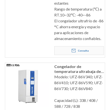
estantes
Rango de temperatura (℃) a
RT.10~32℃: -40~-86
El congelador ultrafrío de -86
°C ahorra energía y espacio
para aplicaciones de
almacenamiento confiables.
Consulta
Congelador de
temperatura ultrabaja de
-86 °C, descongelación
Modelo: UFZ-86V340; UFZ-
manual
86V410; UFZ-86V590; UFZ-
86V730; UFZ-86V840
Capacidad (L): 338 / 408 /
588 / 728 / 838