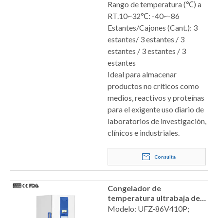
Rango de temperatura (℃) a
RT.10~32℃: -40~-86
Estantes/Cajones (Cant.): 3
estantes/ 3 estantes / 3
estantes / 3 estantes / 3
estantes
Ideal para almacenar
productos no críticos como
medios, reactivos y proteínas
para el exigente uso diario de
laboratorios de investigación,
clínicos e industriales.
Consulta
Congelador de
temperatura ultrabaja de
-86 °C, sistema dual
Modelo: UFZ-86V410P;