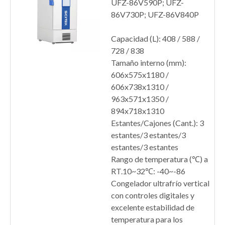
UFZ-86V590P; UFZ-
86V730P; UFZ-86V840P
Capacidad (L): 408 / 588 /
728 / 838
Tamaño interno (mm):
606x575x1180 /
606x738x1310 /
963x571x1350 /
894x718x1310
Estantes/Cajones (Cant.): 3
estantes/3 estantes/3
estantes/3 estantes
Rango de temperatura (℃) a
RT.10~32℃: -40~-86
Congelador ultrafrío vertical
con controles digitales y
excelente estabilidad de
temperatura para los