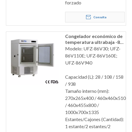
forzado
Consulta
Congelador económico de
temperatura ultrabaja -86
℃
Modelo: UFZ-86V30; UFZ-
86V110E; UFZ-86V160E;
UFZ-86V940
Capacidad (L): 28 / 108 / 158
/ 938
Tamaño interno (mm):
270x265x400 / 460x460x510
/ 460x455x800 /
1000x700x1335
Estantes/Cajones (Cantidad):
1 estante/2 estantes/2