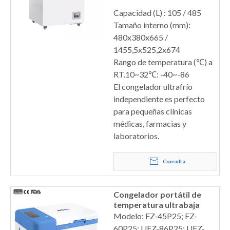
Capacidad (L) : 105 / 485
Tamaño interno (mm):
480x380x665 /
1455,5x525,2x674
Rango de temperatura (℃) a
RT.10~32℃: -40~-86
El congelador ultrafrío
independiente es perfecto
para pequeñas clínicas
médicas, farmacias y
laboratorios.
Consulta
Congelador portátil de
temperatura ultrabaja
Modelo: FZ-45P25; FZ-
60P25; UFZ-86P25; UFZ-