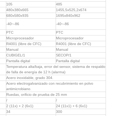
105
485
480x380x665
1455,5x525,2x674
680x580x935
1695x840x962
-40~-86
-40~-86
PTC
PTC
Microprocesador
Microprocesador
R4001 (libre de CFC)
R4001 (libre de CFC)
Manual
Manual
CUBIGEL/1
SECOP/1
Pantalla digital
Pantalla digital
Temperatura alta/baja, error del sensor, sistema de respaldo
de falla de energía de 12 h (alarma)
Acero inoxidable, grado 304.
Acero electrogalvanizado con recubrimiento en polvo
antimicrobiano.
Ruedas, orificio de prueba de 25 mm
/
/
2 (11x) + 2 (6x1)
24 (11x1) + 6 (6x1)
34
300