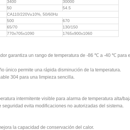
3400
30000
50
54.5
CA110/220V±10%, 50/60Hz
500
670
65/70
130/150
770x705x1090
1765x900x1060
ador garantiza un rango de temperatura de -86 ℃ a -40 ℃ para 
eño único permite una rápida disminución de la temperatura.
dable 304 para una limpieza sencilla.
atura intermitente visible para alarma de temperatura alta/ba
e seguridad evita modificaciones no autorizadas del sistema.
ejora la capacidad de conservación del calor.