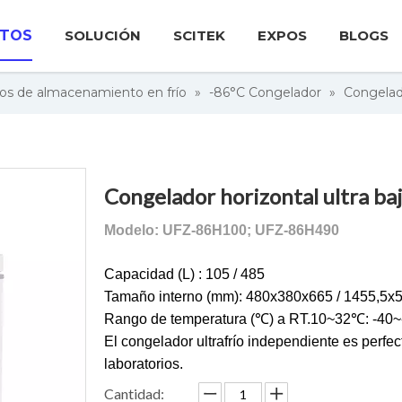
TOS
SOLUCIÓN
SCITEK
EXPOS
BLOGS
os de almacenamiento en frío
»
-86°C Congelador
»
Congelado
Congelador horizontal ultra ba
Modelo: UFZ-86H100; UFZ-86H490
Capacidad (L) : 105 / 485
Tamaño interno (mm): 480x380x665 / 1455,5x
Rango de temperatura (℃) a RT.10~32℃: -40~
El congelador ultrafrío independiente es perfe
laboratorios.
Cantidad: