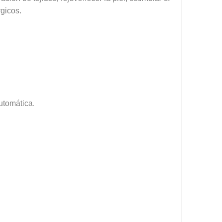
rgicos.
utomática.