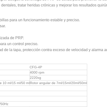
dentales, tratar heridas crónicas y mejorar los resultados quirú
illas para un funcionamiento estable y preciso.
sar.
mizada de PRP.
ra un control preciso.
d de la tapa, protección contra exceso de velocidad y alarma a
CFG-4P
4000 rpm
2220xg
de 10 ml/15 ml/50 ml
Rotor angular de 7ml/15ml/20ml/50ml
/50Hz