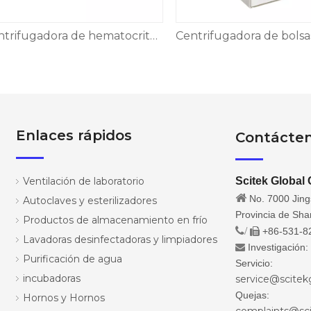
Centrifugadora de hematocrito, CFG-H12B
Enlaces rápidos
Contácte
Ventilación de laboratorio
Scitek Global 

No. 7000 Jings
Autoclaves y esterilizadores
Provincia de Sh
Productos de almacenamiento en frío
/
+86-531-8

Lavadoras desinfectadoras y limpiadores
Investigación

Purificación de agua
Servicio:
incubadoras
service@scitek
Quejas:
Hornos y Hornos