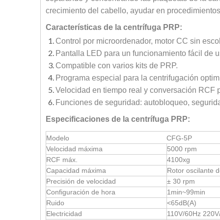
crecimiento del cabello, ayudar en procedimientos 
Características de la centrífuga PRP:
Control por microordenador, motor CC sin escob
Pantalla LED para un funcionamiento fácil de u
Compatible con varios kits de PRP.
Programa especial para la centrifugación opti
Velocidad en tiempo real y conversación RCF pa
Funciones de seguridad: autobloqueo, segurida
Especificaciones de la centrífuga PRP:
Modelo
CFG-5P
Velocidad máxima
5000 rpm
RCF máx.
4100xg
Capacidad máxima
Rotor oscilante 
Precisión de velocidad
± 30 rpm
Configuración de hora
1min~99min
Ruido
<65dB(A)
Electricidad
110V/60Hz 220V