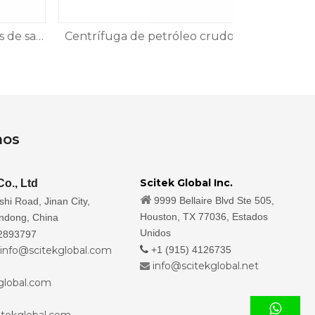
Centrifugadora de bolsas de sangre de gran capacidad
Centrífuga de petróleo crudo
nos
Scitek Global Inc.
Co., Ltd

9999 Bellaire Blvd Ste 505,
hi Road, Jinan City,
Houston, TX 77036, Estados
andong, China
Unidos
2893797
info@scitekglobal.com

+1 (915) 4126735
:
info@scitekglobal.net

global.com