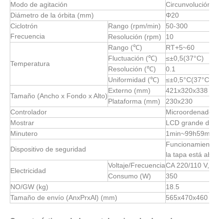
Modo de agitación
Circunvolución
Diámetro de la órbita (mm)
Φ20
Ciclotrón
Rango (rpm/min)
50-300
Frecuencia
Resolución (rpm)
10
Rango (℃)
RT+5~60
Fluctuación (℃)
≤±0,5(37°C)
Temperatura
Resolución (℃)
0.1
Uniformidad (℃)
≤±0,5°C(37°C)
Externo (mm)
421x320x338
Tamaño (Ancho x Fondo x Alto)
Plataforma (mm)
230x230
Controlador
Microordenador
Mostrar
LCD grande de al
Minutero
1min~99h59min/
Funcionamiento s
Dispositivo de seguridad
la tapa está abier
Voltaje/Frecuencia
CA 220/110 V, 5
Electricidad
Consumo (W)
350
NO/GW (kg)
18.5
Tamaño de envío (AnxPrxAl) (mm)
565x470x460