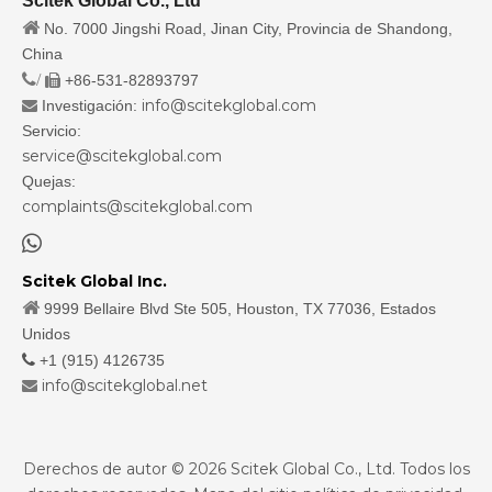
Scitek Global Co., Ltd

No. 7000 Jingshi Road, Jinan City, Provincia de Shandong,
China
/
+86-531-82893797

info@scitekglobal.com
Investigación:

Servicio:
service@scitekglobal.com
Quejas:
complaints@scitekglobal.com

Scitek Global Inc.

9999 Bellaire Blvd Ste 505, Houston, TX 77036, Estados
Unidos

+1 (915) 4126735
info@scitekglobal.net

Derechos de autor ©
2026
Scitek Global Co., Ltd. Todos los