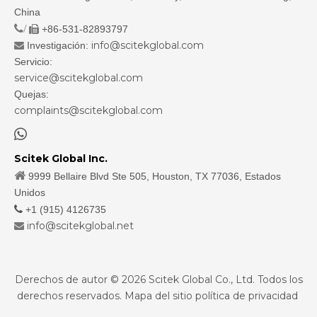
China
/
+86-531-82893797

info@scitekglobal.com
Investigación:

Servicio:
service@scitekglobal.com
Quejas:
complaints@scitekglobal.com

Scitek Global Inc.

9999 Bellaire Blvd Ste 505, Houston, TX 77036, Estados
Unidos

+1 (915) 4126735
info@scitekglobal.net

Derechos de autor ©
2026
Scitek Global Co., Ltd. Todos los
derechos reservados.
Mapa del sitio
política de privacidad
sdzhidian