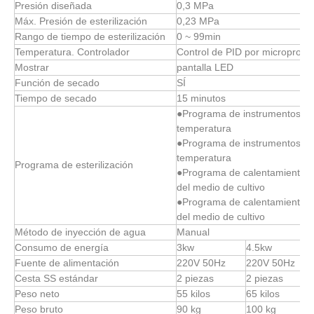
Presión diseñada
0,3 MPa
Máx. Presión de esterilización
0,23 MPa
Rango de tiempo de esterilización
0 ~ 99min
Temperatura. Controlador
Control de PID por microproce
Mostrar
pantalla LED
Función de secado
SÍ
Tiempo de secado
15 minutos
●Programa de instrumentos de
temperatura
●Programa de instrumentos de
temperatura
Programa de esterilización
●Programa de calentamiento de
del medio de cultivo
●Programa de calentamiento d
del medio de cultivo
Método de inyección de agua
Manual
Consumo de energía
3kw
4.5kw
Fuente de alimentación
220V 50Hz
220V 50Hz
Cesta SS estándar
2 piezas
2 piezas
Peso neto
55 kilos
65 kilos
Peso bruto
90 kg
100 kg