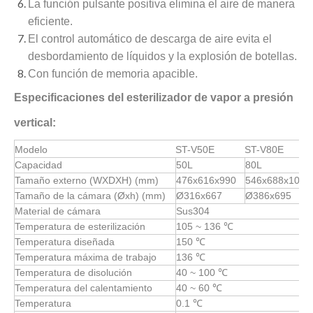
La función pulsante positiva elimina el aire de manera
eficiente.
El control automático de descarga de aire evita el
desbordamiento de líquidos y la explosión de botellas.
Con función de memoria apacible.
Especificaciones del esterilizador de vapor a presión
vertical:
Modelo
ST-V50E
ST-V80E
Capacidad
50L
80L
Tamaño externo (WXDXH) (mm)
476x616x990
546x688x1030
Tamaño de la cámara (Øxh) (mm)
Ø316x667
Ø386x695
Material de cámara
Sus304
Temperatura de esterilización
105 ~ 136 ℃
Temperatura diseñada
150 ℃
Temperatura máxima de trabajo
136 ℃
Temperatura de disolución
40 ~ 100 ℃
Temperatura del calentamiento
40 ~ 60 ℃
Temperatura
0.1 ℃