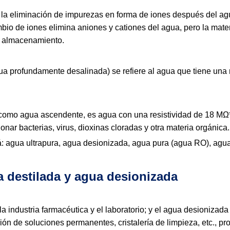
a la eliminación de impurezas en forma de iones después del ag
bio de iones elimina aniones y cationes del agua, pero la mater
el almacenamiento.
a profundamente desalinada) se refiere al agua que tiene una 
a como agua ascendente, es agua con una resistividad de 18 MΩ
nar bacterias, virus, dioxinas cloradas y otra materia orgánica.
tá: agua ultrapura, agua desionizada, agua pura (agua RO), agua
a destilada y agua desionizada
la industria farmacéutica y el laboratorio; y el agua desionizada
ión de soluciones permanentes, cristalería de limpieza, etc., pro