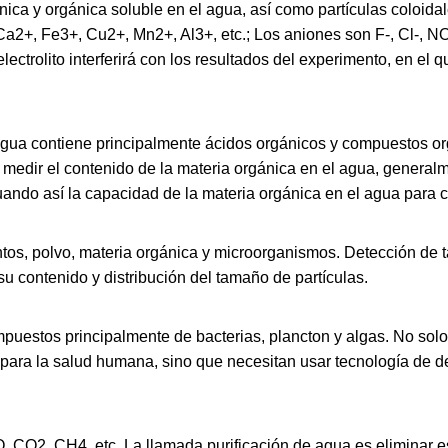
rgánica y orgánica soluble en el agua, así como partículas coloid
a2+, Fe3+, Cu2+, Mn2+, Al3+, etc.; Los aniones son F-, Cl-, 
ectrolito interferirá con los resultados del experimento, en el 
 agua contiene principalmente ácidos orgánicos y compuestos o
a medir el contenido de la materia orgánica en el agua, general
uando así la capacidad de la materia orgánica en el agua para 
entos, polvo, materia orgánica y microorganismos. Detección de
su contenido y distribución del tamaño de partículas.
uestos principalmente de bacterias, plancton y algas. No solo 
ara la salud humana, sino que necesitan usar tecnología de det
O, CO2, CH4, etc. La llamada purificación de agua es eliminar 