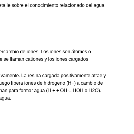
detalle sobre el conocimiento relacionado del agua
ntercambio de iones. Los iones son átomos o
e se llaman cationes y los iones cargados
tivamente. La resina cargada positivamente atrae y
 luego libera iones de hidrógeno (H+) a cambio de
binan para formar agua (H + + OH-= HOH o H2O).
agua.