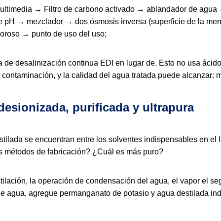
ro multimedia → Filtro de carbono activado → ablandador de ag
 de pH → mezclador → dos ósmosis inversa (superficie de la me
roso → punto de uso del uso;
 de desalinización continua EDI en lugar de. Esto no usa ácido y
e contaminación, y la calidad del agua tratada puede alcanzar: 
desionizada, purificada y ultrapura
stilada se encuentran entre los solventes indispensables en el l
tes métodos de fabricación? ¿Cuál es más puro?
estilación, la operación de condensación del agua, el vapor el 
de agua, agregue permanganato de potasio y agua destilada ind