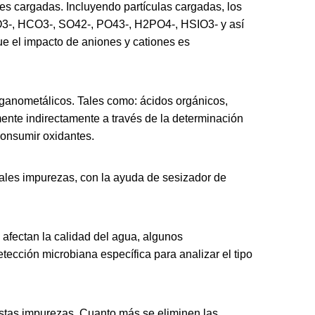
ales cargadas. Incluyendo partículas cargadas, los
NO3-, HCO3-, SO42-, PO43-, H2PO4-, HSIO3- y así
que el impacto de aniones y cationes es
rganometálicos. Tales como: ácidos orgánicos,
mente indirectamente a través de la determinación
consumir oxidantes.
 tales impurezas, con la ayuda de sesizador de
afectan la calidad del agua, algunos
ección microbiana específica para analizar el tipo
estas impurezas. Cuanto más se eliminen las