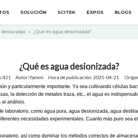
TOS
SOLUCIÓN
SCITEK
EXPOS
BLOGS
s destacadas
»
¿Qué es agua desionizada?
¿Qué es agua desionizada?
s:
421
Autor:Yammi Hora de publicación: 2025-04-21 Origen
ún y particularmente importante. Ya sea cultivando células bact
sas, la detección de metales traza, etc., el agua es indispensa
al análisis.
e laboratorio, como agua pura, agua desionizada, agua destilad
r diferentes necesidades experimentales. Cuanto más puro sea 
aboratorio, así como dominar los métodos correctos de almacenam