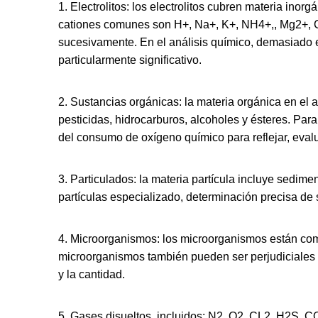
1. Electrolitos: los electrolitos cubren materia ino
cationes comunes son H+, Na+, K+, NH4+,, Mg2+, C
sucesivamente. En el análisis químico, demasiado el
particularmente significativo.
2. Sustancias orgánicas: la materia orgánica en el
pesticidas, hidrocarburos, alcoholes y ésteres. Par
del consumo de oxígeno químico para reflejar, eval
3. Particulados: la materia partícula incluye sedim
partículas especializado, determinación precisa de 
4. Microorganismos: los microorganismos están comp
microorganismos también pueden ser perjudiciales p
y la cantidad.
5. Gases disueltos, incluidos: N2, O2, CL2, H2S, C