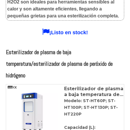
H2O2 son ideales para herramientas sensibles al
calor y son altamente eficientes, llegando a
pequeñas grietas para una esterilización completa.

¡Listo en stock!
Esterilizador de plasma de baja
temperatura/esterilizador de plasma de peróxido de
hidrógeno
Esterilizador de plasma
a baja temperatura de
peróxido de hidrógeno
Modelo: ST-HT60P; ST-
(cassette esterilante en
HT100P; ST-HT130P; ST-
plasma)
HT220P
Capacidad (L):