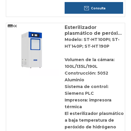
Consulta
Esterilizador
plasmático de peróxido
de hidrógeno a baja
Modelo: ST-HT100PI; ST-
temperatura (solución
HT140P; ST-HT190P
esterilante en plasma)
Volumen de la cámara:
100L/135L/190L
Construcción: 5052
Aluminio
Sistema de control:
Siemens PLC
Impresora: impresora
térmica
El esterilizador plasmático
a baja temperatura de
peróxido de hidrógeno