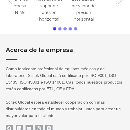
ISO9001-UKAS
esa
vapor de
de vapor de
de vapor a
 45L
presión
presión
presión
horizontal
horizontal
horizontal,
150L/200L/28
0L
Acerca de la empresa
Como fabricante profesional de equipos médicos y de
laboratorio, Scitek Global está certificado por ISO 9001, ISO
13485, ISO 45001 e ISO 14001. Casi todos nuestros productos
están certificados por ETL, CE y FDA.
Scitek Global espera establecer cooperación con más
distribuidores en todo el mundo y trabajar juntos para crear un
mayor valor para el cliente.