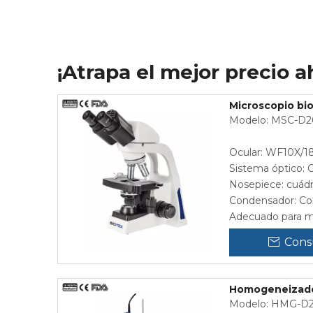
¡Atrapa el mejor precio a
Microscopio bio
Modelo: MSC-D2
Ocular: WF10X/
Sistema óptico: C
Nosepiece: cuád
Condensador: Co
Adecuado para múl
Cons
Homogeneizador
Modelo: HMG-D