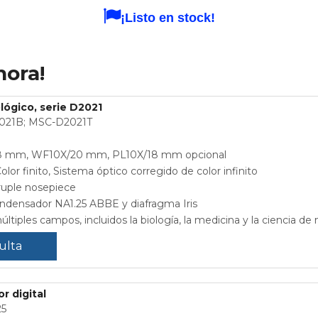

¡Listo en stock!
hora!
lógico, serie D2021
021B; MSC-D2021T
18 mm, WF10X/20 mm, PL10X/18 mm opcional
olor finito, Sistema óptico corregido de color infinito
ruple nosepiece
ndensador NA1.25 ABBE y diafragma Iris
tiples campos, incluidos la biología, la medicina y la ciencia de 
ulta
 digital
25