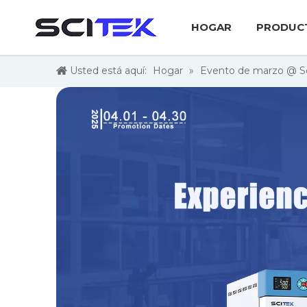
HOGAR
PRODUC
Usted está aquí:
Hogar
»
Evento de marzo @ Sc