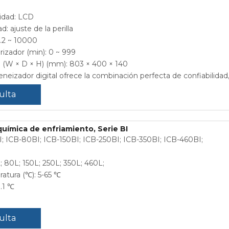
cidad: LCD
: ajuste de la perilla
0.2 ~ 10000
zador (min): 0 ~ 999
 (W × D × H) (mm): 803 × 400 × 140
izador digital ofrece la combinación perfecta de confiabilidad, 
ulta
uímica de enfriamiento, Serie BI
; ICB-80BI; ICB-150BI; ICB-250BI; ICB-350BI; ICB-460BI;
L; 80L; 150L; 250L; 350L; 460L;
tura (℃): 5-65 ℃
.1 ℃
ulta