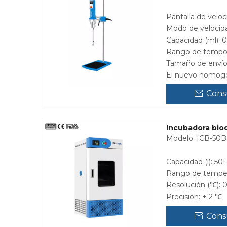
Pantalla de velo
Modo de velocidad
Capacidad (ml): 
Rango de tempori
Tamaño de envío
El nuevo homogene
Cons
Incubadora bioq
Modelo: ICB-50BI
Capacidad (l): 50
Rango de tempera
Resolución (℃): 0
Precisión: ± 2 ℃
Cons