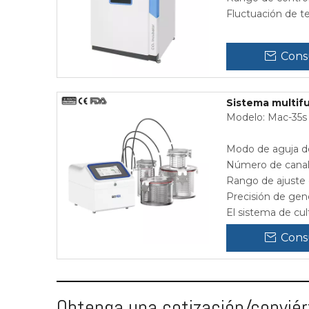
Fluctuación de t
Cons
Sistema multifu
Modelo: Mac-35s
Modo de aguja de
Número de canal
Rango de ajuste 
Precisión de gen
El sistema de cul
Cons
Obtenga una cotización/conviért