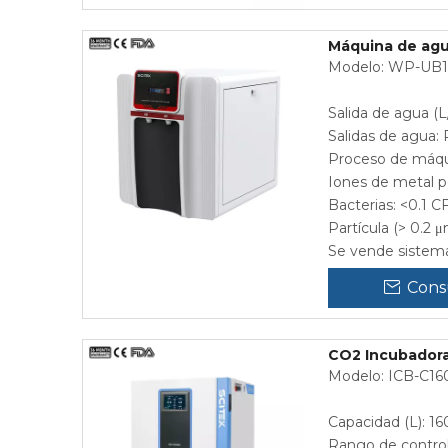
Máquina de agu
Modelo: WP-UB
Salida de agua (L/
Salidas de agua:
Proceso de máqui
Iones de metal p
Bacterias: <0.1 C
Partícula (> 0.2 μ
Se vende sistema
Cons
CO2 Incubadora
Modelo: ICB-C16
Capacidad (L): 160
Rango de contro