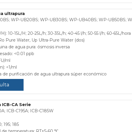
a ultrapura
10BS; WP-UB20BS; WP-UB30BS; WP-UB40BS; WP-UB50BS; 
H): 10-15L/H; 20-25L/h; 30-35L/h; 40-45 l/h; 50-55 l/h; 60-65L/hora
 Ro Pure Water, Up Ultra-Pure Water (dos)
na de agua pura: ósmosis inversa
esado: <0.01 ppb
FU/ml
m): <1/ml
 de purificación de agua ultrapura súper económico
ulta
 ICB-CA Serie
0A; ICB-C195A; ICB-C185W
; 195; 185
l de temperatura: RT+5-60 ℃