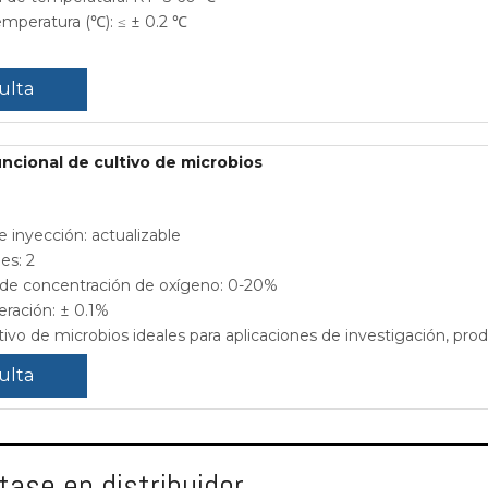
emperatura (℃): ≤ ± 0.2 ℃
ulta
ncional de cultivo de microbios
 inyección: actualizable
es: 2
de concentración de oxígeno: 0-20%
eración: ± 0.1%
tivo de microbios ideales para aplicaciones de investigación, pr
ulta
ase en distribuidor