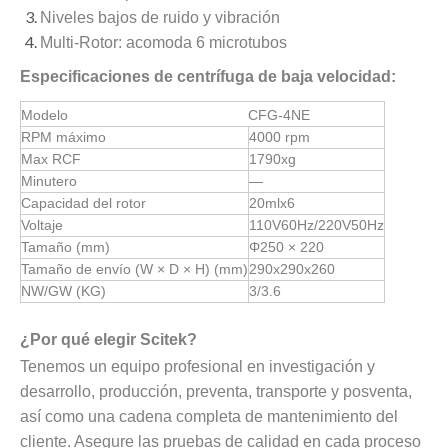
Niveles bajos de ruido y vibración
Multi-Rotor: acomoda 6 microtubos
Especificaciones de centrífuga de baja velocidad:
Modelo
CFG-4NE
RPM máximo
4000 rpm
Max RCF
1790xg
Minutero
—
Capacidad del rotor
20mlx6
Voltaje
110V60Hz/220V50Hz
Tamaño (mm)
Φ250 × 220
Tamaño de envío (W × D × H) (mm)
290x290x260
NW/GW (KG)
3/3.6
¿Por qué elegir Scitek?
Tenemos un equipo profesional en investigación y
desarrollo, producción, preventa, transporte y posventa,
así como una cadena completa de mantenimiento del
cliente. Asegure las pruebas de calidad en cada proceso