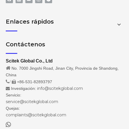
Enlaces rápidos
Contáctenos
Scitek Global Co., Ltd

No. 7000 Jingshi Road, Jinan City, Provincia de Shandong,
China
/
+86-531-82893797

info@scitekglobal.com
Investigación:

Servicio:
service@scitekglobal.com
Quejas:
complaints@scitekglobal.com
