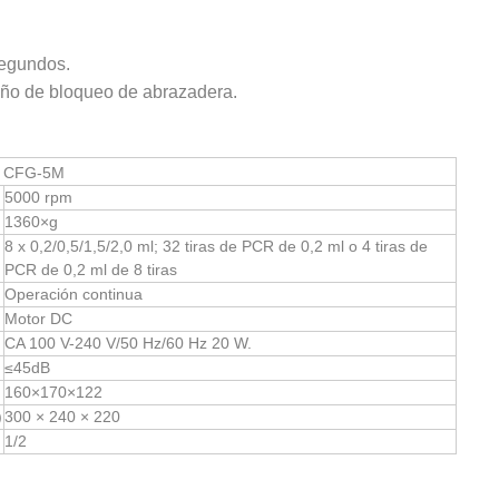
segundos.
seño de bloqueo de abrazadera.
CFG-5M
5000 rpm
1360×g
8 x 0,2/0,5/1,5/2,0 ml; 32 tiras de PCR de 0,2 ml o 4 tiras de
PCR de 0,2 ml de 8 tiras
Operación continua
Motor DC
CA 100 V-240 V/50 Hz/60 Hz 20 W.
≤45dB
160×170×122
)
300 × 240 × 220
1/2