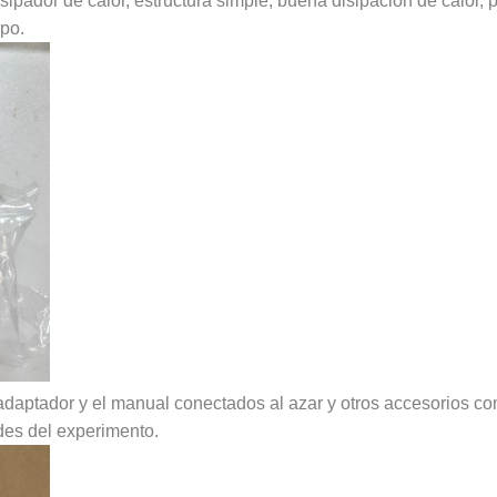
sipador de calor, estructura simple, buena disipación de calor, p
po.
o adaptador y el manual conectados al azar y otros accesorios co
ades del experimento.