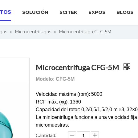
TOS
SOLUCIÓN
SCITEK
EXPOS
BLOGS
ugas
»
Microcentrífugas
»
Microcentrífuga CFG-5M
Microcentrífuga CFG-5M
Modelo: CFG-5M
Velocidad máxima (rpm): 5000
RCF máx. (xg): 1360
Capacidad del rotor: 0,2/0,5/1,5/2,0 ml×8, 32×
La minicentrífuga funciona a una velocidad fij
micromuestras.
Cantidad: