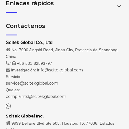
Enlaces rápidos
Contáctenos
Scitek Global Co., Ltd

No. 7000 Jingshi Road, Jinan City, Provincia de Shandong,
China
/
+86-531-82893797

info@scitekglobal.com
Investigación:

Servicio:
service@scitekglobal.com
Quejas:
complaints@scitekglobal.com

Scitek Global Inc.

9999 Bellaire Blvd Ste 505, Houston, TX 77036, Estados