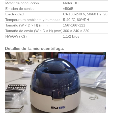
Motor de conducción
Motor DC
Emisión de sonido
≤50dB
Electricidad
CA 100-240 V, 50/60 Hz, 20 W
Temperatura ambiente y humedad
5-40 ℃, 80%RH
Tamaño (W × D × H) (mm)
156×166×121
Tamaño de envío (W × D × H) (mm)
300 × 240 × 220
NW/GW (KG)
1,1/2 kilos
Detalles de la microcentrífuga: