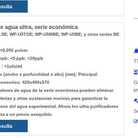
sulta
--
de agua ultra, serie económica
SE; WP-U5TOE; WP-U5MBE; WP-U5BE; y otras series BE
 <0,055 μs/cm
ppb; <5 ppb; <20ppb
TT
: <1ufc/ml

 (ancho x profundidad x alto) (mm): Principal:
Ga
ccesorios: 420x400x570
pr
cadores de agua de la serie económica pueden eliminar
erias y otras sustancias nocivas para garantizar la
ene del agua experimental. Ahora los ultra purificadores
Se
ta a un precio asequible.

sulta