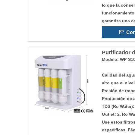
lo que la conse
funcionamiento 
garantiza una ca
Con
Purificador 
Modelo: WP-S1
Calidad del agu
alto que el nive
Presión de trab
Producción de a
TDS (Ro Water)
Outlet: 2, Ro W
Use estos filtr
específicas. Fác