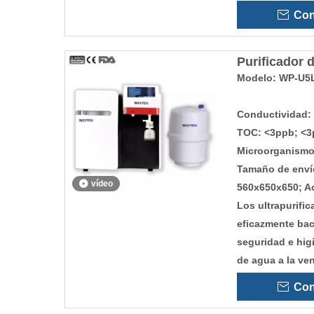
Con
Purificador 
Modelo: WP-U5L
Conductividad:
TOC: <3ppb; <3
Microorganismo 
Tamaño de envío
vídeo
560x650x650; A
Los ultrapurifi
eficazmente bact
seguridad e higi
de agua a la ven
Con