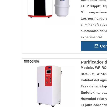
TOC: <3ppb; <5
Microorganismo
Los purificador
eliminar efectiv
sustancias dañi
experimental.
Con
Purificador 
Modelo: WP-RO
RO500M; WP-R
Calidad del agu
Tasa de recicla
Endotoxina, bac
Humedad relati
El purificador 