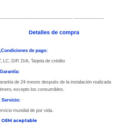
ISO9001-CNAS
------------------------------------------------ --------------------
Detalles de compra
Condiciones de pago:

, LC, D/P, D/A, Tarjeta de crédito
Garantía:
rantía de 24 meses después de la instalación realizada
imero, excepto los consumibles.
Servicio:

rvicio mundial de por vida.
ISO14001-CNAS
OEM aceptable