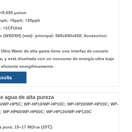
 <0.055 μs/cm
ppb; <5ppb; <20ppb
: <1CFU/ml
 (WXDXH) (mm): principal: 560x650x650; Accesorios:
 Ultra Water de alta gama tiene una interfaz de usuario
iva, y está diseñada con un consumo de energía ultra bajo
 eficiente energéticamente.
sulta
de agua de alta pureza
5/WP-HP5C; WP-HP10/WP-HP10C; WP-HP20/WP-HP20C; WP-
; WP-HP60/WP-HP60C; WP-HP120/WP-HP120C
ua pura: 15–17 MΩ•㎝ (25℃)