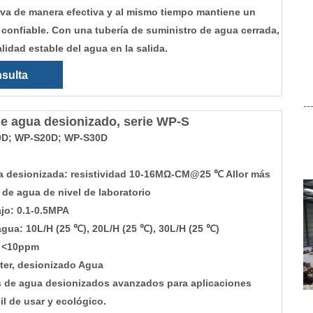
rva de manera efectiva y al mismo tiempo mantiene un
confiable. Con una tubería de suministro de agua cerrada,
lidad estable del agua en la salida.
sulta
--
de agua desionizado, serie WP-S
0D; WP-S20D; WP-S30D
a desionizada: resistividad 10-16MΩ-CM@25 ℃ Allor más
l de agua de nivel de laboratorio
ajo: 0.1-0.5MPA
gua: 10L/H (25 ℃), 20L/H (25 ℃), 30L/H (25 ℃)
: <10ppm
ater, desionizado Agua
os de agua desionizados avanzados para aplicaciones
il de usar y ecológico.