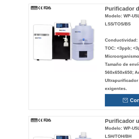
Purificador d
Modelo: WP-U5L
LSS/TOS/BS
Conductividad:
TOC: <3ppb; <3
Microorganismo 
Tamaño de envío
560x650x650; A
Ultrapurificador
exigentes.
Con
Purificador u
Modelo: WP-U5L
LSH/TOH/BH