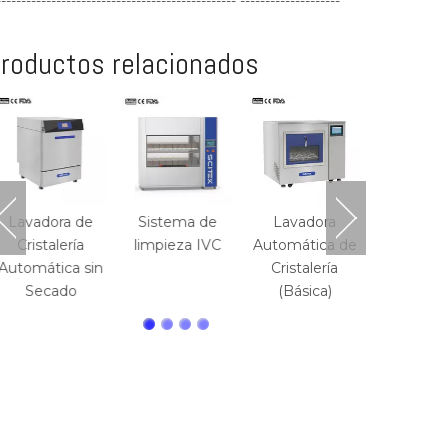
------------------------------------------------ --------------------
roductos relacionados
Sistema
limpiez
botellas
agua
Lavadora de
Sistema de
Lavadora
Cristalería
limpieza IVC
Automática de
Automática sin
Cristalería
Secado
(Básica)
ISO14001-UKAS