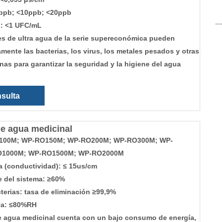
ppb; <10ppb; <20ppb
--
: <1 UFC/mL
es de ultra agua de la serie supereconómica pueden
amente las bacterias, los virus, los metales pesados ​​y otras
nas para garantizar la seguridad y la higiene del agua
sulta
de agua medicinal
100M; WP-RO150M; WP-RO200M; WP-RO300M; WP-
O1000M; WP-RO1500M; WP-RO2000M
a (conductividad): ≤ 15us/cm
je del sistema: ≥60%
terias: tasa de eliminación ≥99,9%
va: ≤80%RH
de agua medicinal cuenta con un bajo consumo de energía,