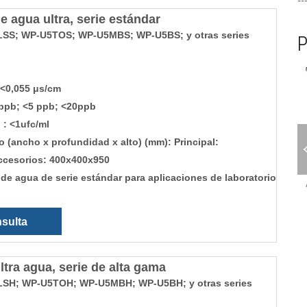
--
e agua ultra, serie estándar
SS; WP-U5TOS; WP-U5MBS; WP-U5BS; y otras series
P
 <0,055 μs/cm
ppb; <5 ppb; <20ppb
: <1ufc/ml
 (ancho x profundidad x alto) (mm): Principal:
Sistema vertical
Lavadora GMP
ccesorios: 400x400x950
de limpieza con
 de agua de serie estándar para aplicaciones de laboratorio
vapor ácido
sulta
ltra agua, serie de alta gama
SH; WP-U5TOH; WP-U5MBH; WP-U5BH; y otras series