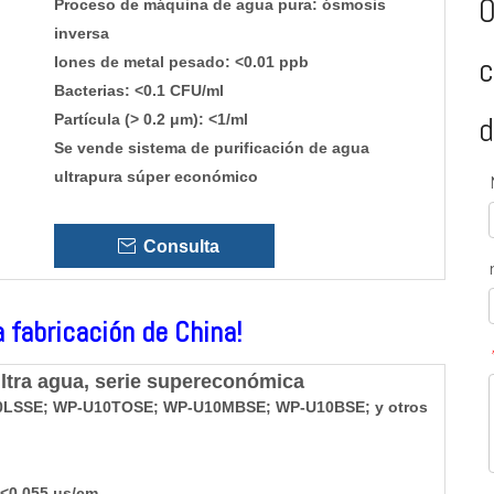
O
Proceso de máquina de agua pura: ósmosis
inversa
c
Iones de metal pesado: <0.01 ppb
Bacterias: <0.1 CFU/ml
d
Partícula (> 0.2 μm): <1/ml
Se vende sistema de purificación de agua
ultrapura súper económico
Consulta
a fabricación de China!
ultra agua, serie supereconómica
0LSSE; WP-U10TOSE; WP-U10MBSE; WP-U10BSE; y otros
 <0,055 μs/cm