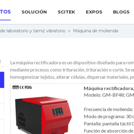
TOS
SOLUCIÓN
SCITEK
EXPOS
BLOGS
de laboratorio y tamiz vibratorio
»
Máquina de molienda
La máquina rectificadora es un dispositivo diseñado para r
mediante procesos como trituración, trituración o corte. Se e
homogeneizar tejidos, alterar células, dispersar materiales, p
Máquina rectificadora, 
Modelo: GM-BF48; G
Frecuencia de molienda:
Modo de programa: 30 c
Pantalla: pantalla tácti
Función de absorción de 