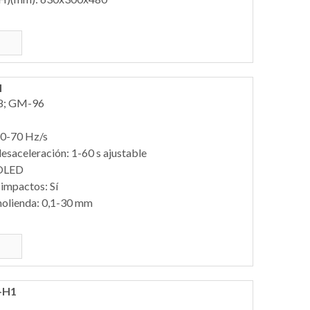
M
8; GM-96
 0-70 Hz/s
esaceleración: 1-60 s ajustable
l OLED
impactos: Sí
molienda: 0,1-30 mm
-H1