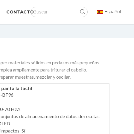
CONTACTO
Español
omper materiales sólidos en pedazos más pequeños
mplea ampliamente para triturar el cabello,
reparar muestras, mezclar y oscilar.
pantalla táctil
M-BF96
 0-70 Hz/s
onjuntos de almacenamiento de datos de recetas
l OLED
impactos: Sí