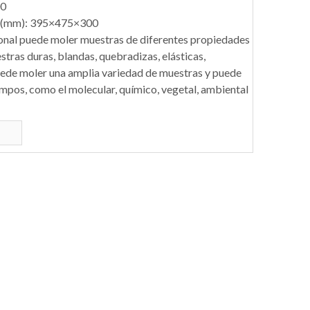
00
)(mm): 395×475×300
ional puede moler muestras de diferentes propiedades
stras duras, blandas, quebradizas, elásticas,
uede moler una amplia variedad de muestras y puede
ampos, como el molecular, químico, vegetal, ambiental