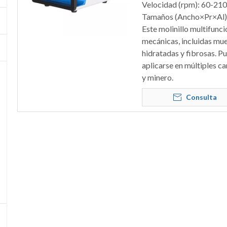
Velocidad (rpm): 60-21
Tamaños (Ancho×Pr×Al
Este molinillo multifunc
mecánicas, incluidas mue
hidratadas y fibrosas. P
aplicarse en múltiples c
y minero.
Consulta