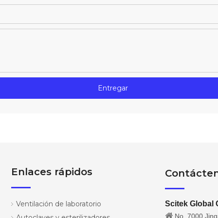
Entregar
Enlaces rápidos
Contácte
Ventilación de laboratorio
Scitek Global 

No. 7000 Jings
Autoclaves y esterilizadores