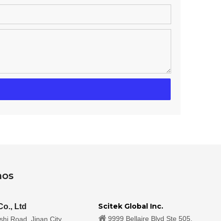
nos
Scitek Global Inc.
Co., Ltd

9999 Bellaire Blvd Ste 505,
hi Road, Jinan City,